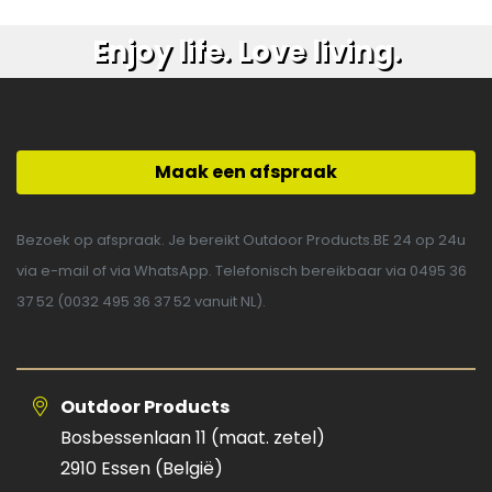
Enjoy life. Love living.
Maak een afspraak
Bezoek op afspraak. Je bereikt Outdoor Products.BE 24 op 24u
via e-mail of via WhatsApp. Telefonisch bereikbaar via 0495 36
37 52 (0032 495 36 37 52 vanuit NL).
Outdoor Products
Bosbessenlaan 11 (maat. zetel)
2910 Essen (België)